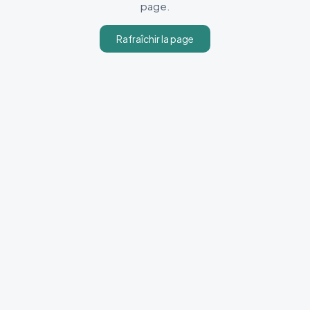
page.
Rafraîchir la page