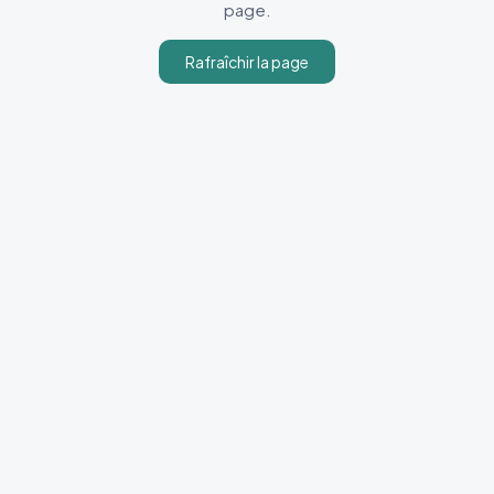
page.
Rafraîchir la page