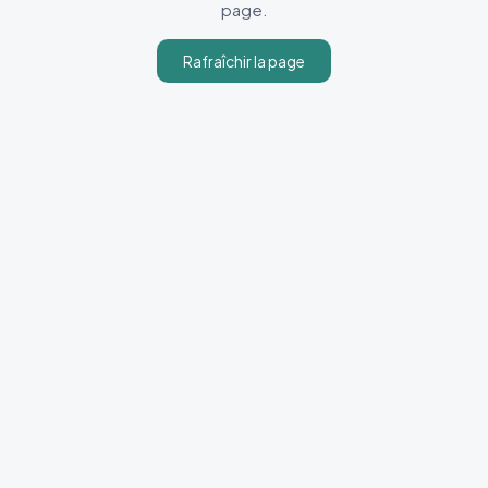
page.
Rafraîchir la page