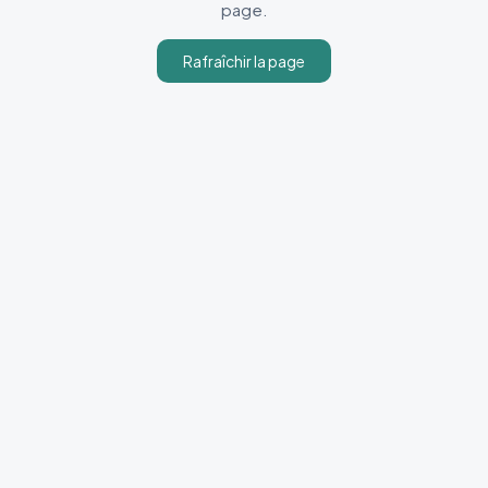
page.
Rafraîchir la page