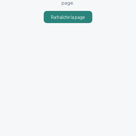
page.
Rafraîchir la page