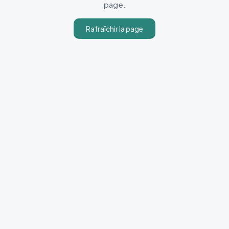
page.
Rafraîchir la page