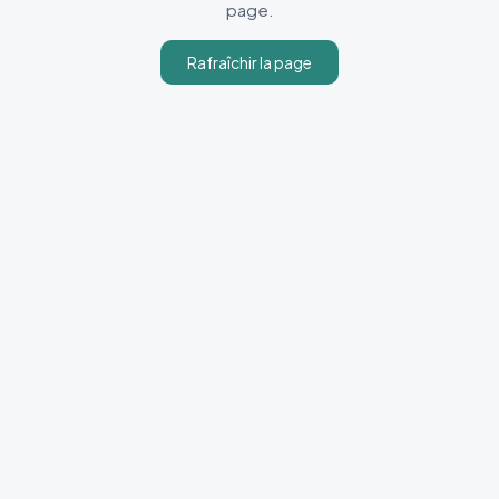
page.
Rafraîchir la page