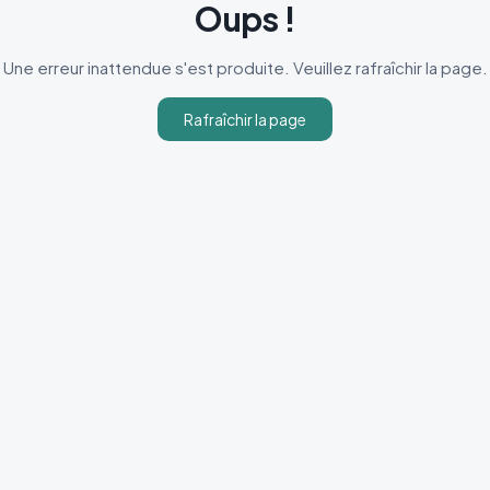
Oups !
Une erreur inattendue s'est produite. Veuillez rafraîchir la page.
Rafraîchir la page