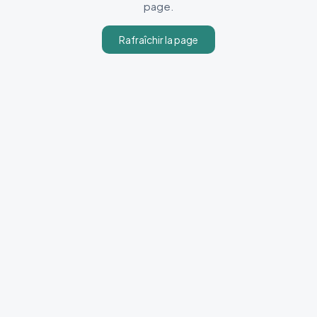
page.
Rafraîchir la page