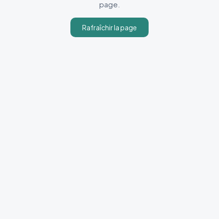
page.
Rafraîchir la page