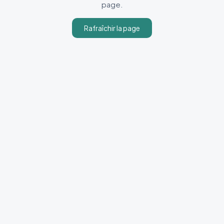
page.
Rafraîchir la page