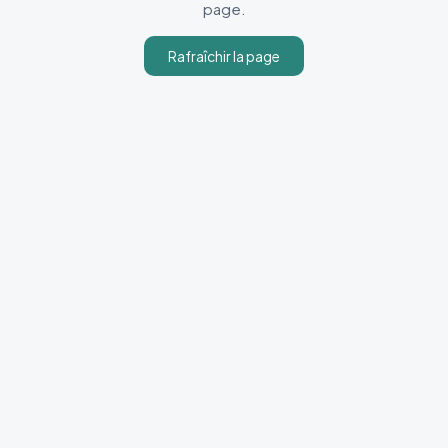
page.
Rafraîchir la page