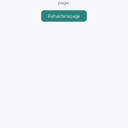
page.
Rafraîchir la page