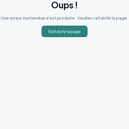
Oups !
Une erreur inattendue s'est produite. Veuillez rafraîchir la page.
Rafraîchir la page