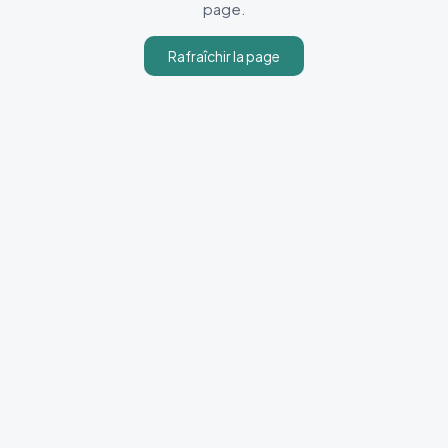
page.
Rafraîchir la page