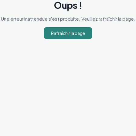
Oups !
Une erreur inattendue s'est produite. Veuillez rafraîchir la page.
Rafraîchir la page