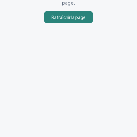
page.
Rafraîchir la page