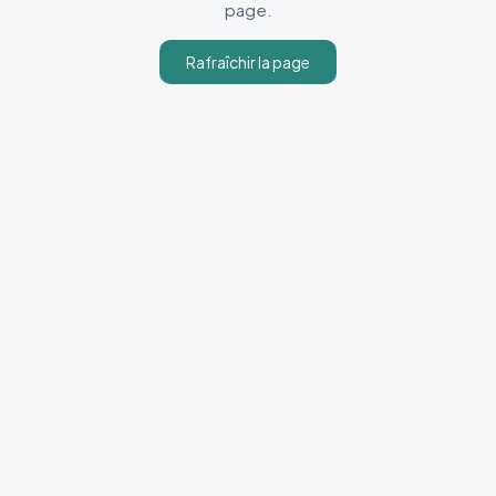
page.
Rafraîchir la page