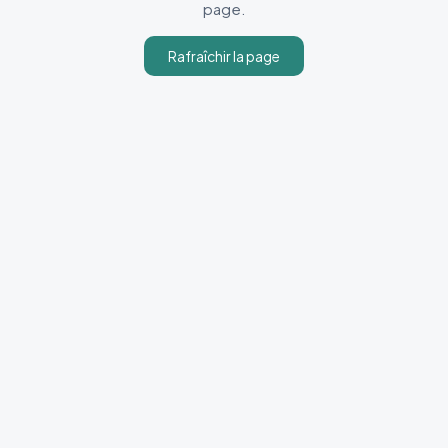
page.
Rafraîchir la page