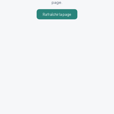
page.
Rafraîchir la page