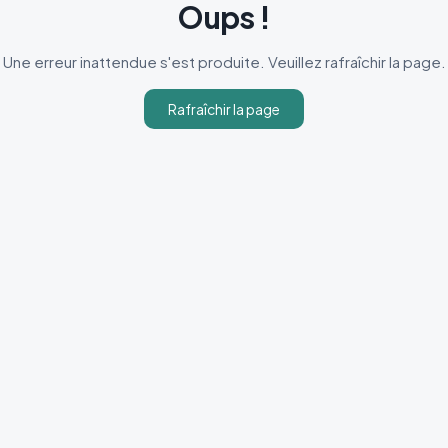
Oups !
Une erreur inattendue s'est produite. Veuillez rafraîchir la page.
Rafraîchir la page