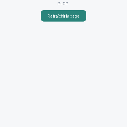
page.
Rafraîchir la page