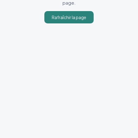
page.
Rafraîchir la page