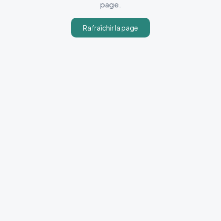
page.
Rafraîchir la page