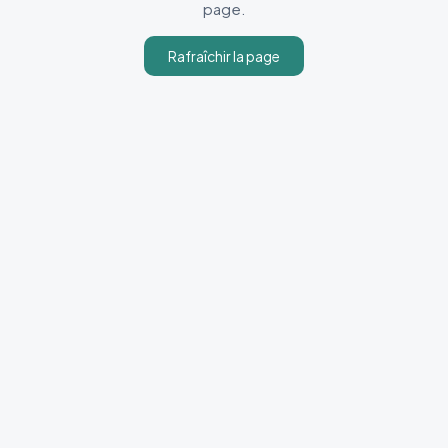
page.
Rafraîchir la page