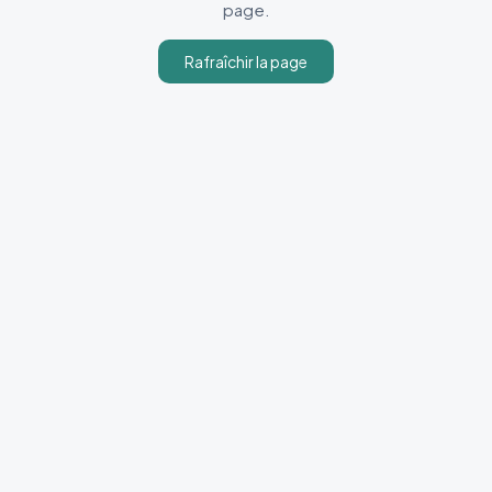
page.
Rafraîchir la page