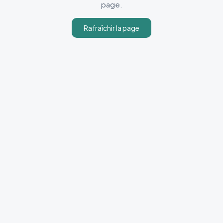
page.
Rafraîchir la page