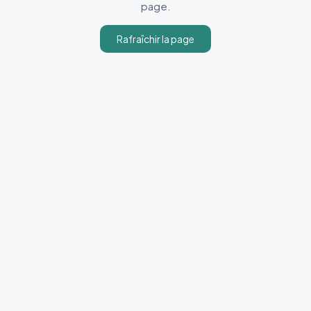
page.
Rafraîchir la page