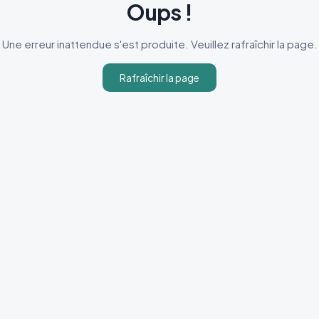
Oups !
Une erreur inattendue s'est produite. Veuillez rafraîchir la page.
Rafraîchir la page