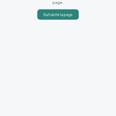
page.
Rafraîchir la page