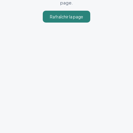
page.
Rafraîchir la page