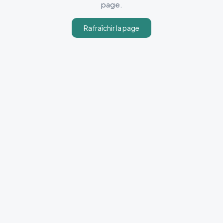
page.
Rafraîchir la page