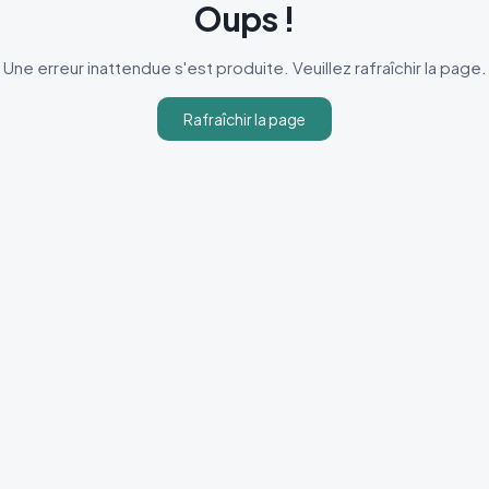
Oups !
Une erreur inattendue s'est produite. Veuillez rafraîchir la page.
Rafraîchir la page