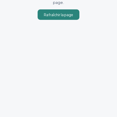
page.
Rafraîchir la page