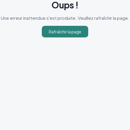
Oups !
Une erreur inattendue s'est produite. Veuillez rafraîchir la page.
Rafraîchir la page