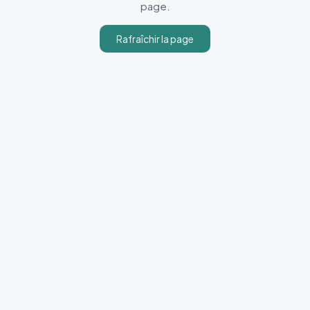
page.
Rafraîchir la page