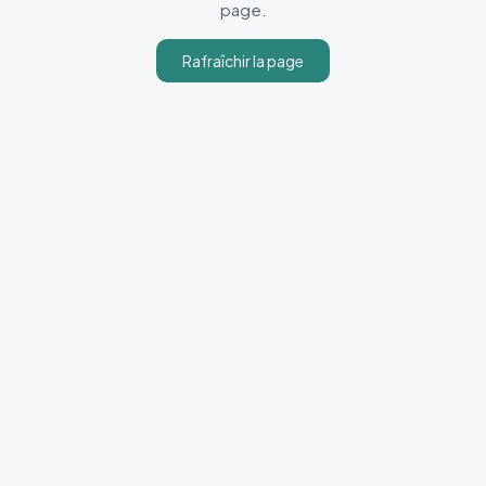
page.
Rafraîchir la page