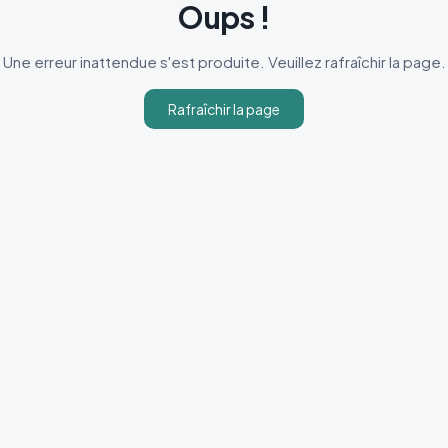
Oups !
Une erreur inattendue s'est produite. Veuillez rafraîchir la page.
Rafraîchir la page