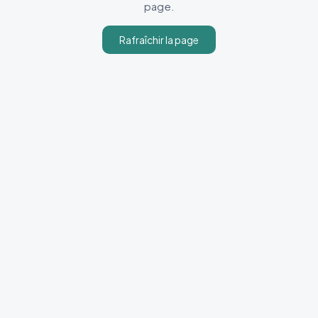
page.
Rafraîchir la page