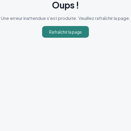
Oups !
Une erreur inattendue s'est produite. Veuillez rafraîchir la page.
Rafraîchir la page