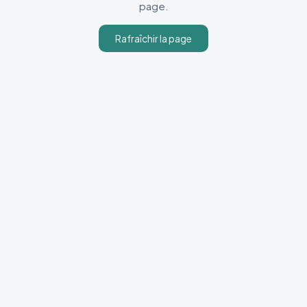
page.
Rafraîchir la page