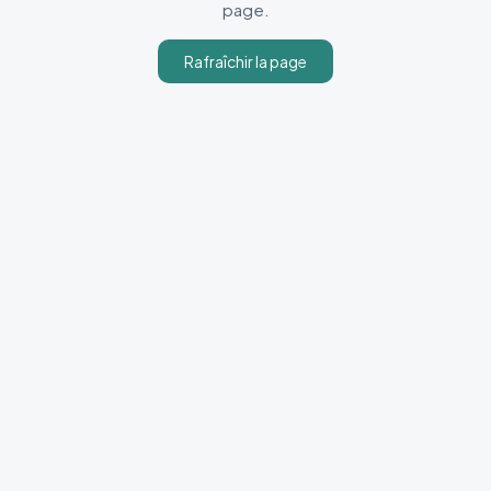
page.
Rafraîchir la page