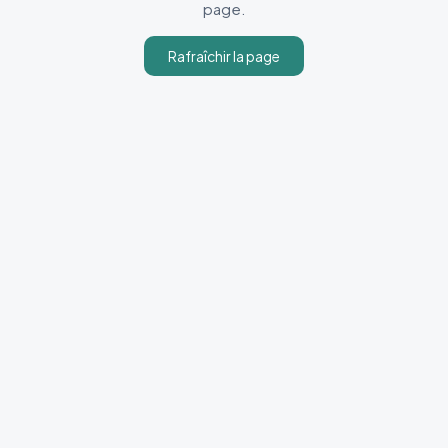
page.
Rafraîchir la page