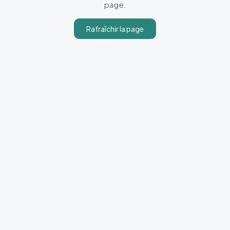
page.
Rafraîchir la page