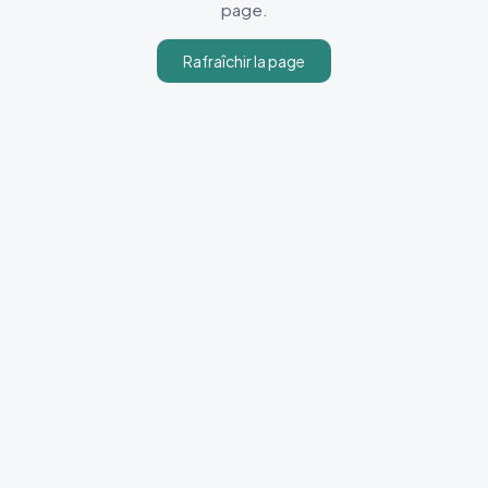
page.
Rafraîchir la page