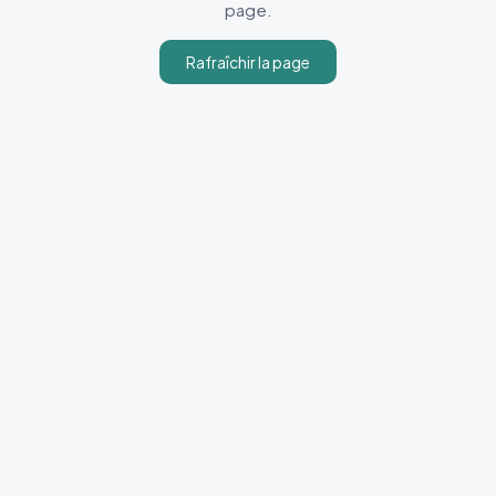
page.
Rafraîchir la page