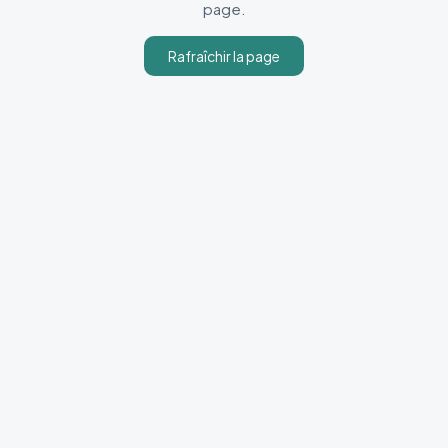
page.
Rafraîchir la page