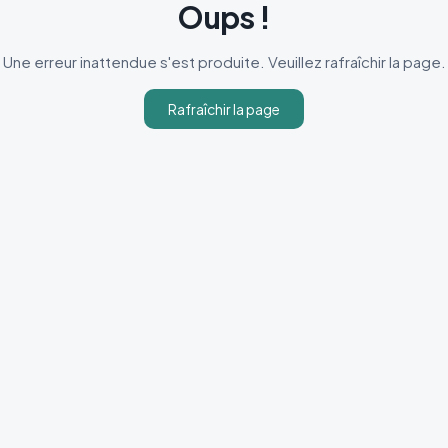
Oups !
Une erreur inattendue s'est produite. Veuillez rafraîchir la page.
Rafraîchir la page