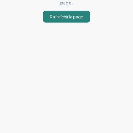
page.
Rafraîchir la page