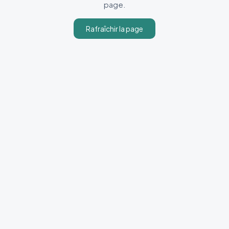
page.
Rafraîchir la page